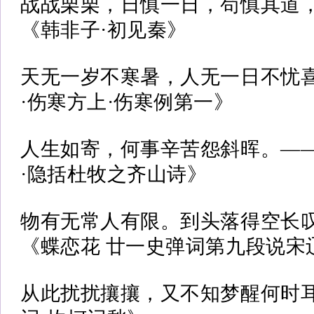
战战栗栗，日慎一日，苟慎其道
《韩非子·初见秦》
天无一岁不寒暑，人无一日不忧
·伤寒方上·伤寒例第一》
人生如寄，何事辛苦怨斜晖。—
·隐括杜牧之齐山诗》
物有无常人有限。到头落得空长
《蝶恋花 廿一史弹词第九段说宋
从此扰扰攘攘，又不知梦醒何时