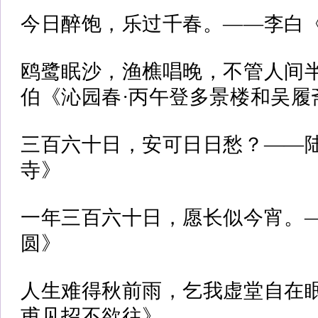
今日醉饱，乐过千春。——李白
鸥鹭眠沙，渔樵唱晚，不管人间
伯《沁园春·丙午登多景楼和吴履
三百六十日，安可日日愁？——
寺》
一年三百六十日，愿长似今宵。
圆》
人生难得秋前雨，乞我虚堂自在
甫见招不欲往》