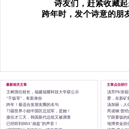
诗友们，赶紧收藏起
跨年时，发个诗意的朋
最新相关文章
文章点击排行
·
王树国任校长，福建福耀科技大学获公示
·
汤芳PK张
·
“干饭哥”，有新身份
·
爱，在新矿
·
跨年！最适合发朋友圈的名句
·
汤加丽：人
·
73届世界小姐中国区总冠军，是她！
·
芮成钢:曾
·
接任才三天，韩国新代总统又被调查
·
宁跟要饭的
·
已经听到BBA“崩盘”的声音！
·
地博资金担