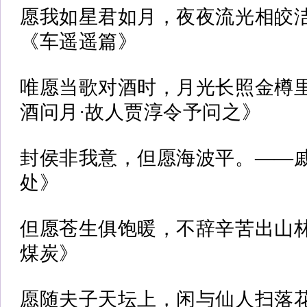
愿我如星君如月，夜夜流光相皎
《车遥遥篇》
唯愿当歌对酒时，月光长照金樽
酒问月·故人贾淳令予问之》
封侯非我意，但愿海波平。——
处》
但愿苍生俱饱暖，不辞辛苦出山
煤炭》
愿随夫子天坛上，闲与仙人扫落