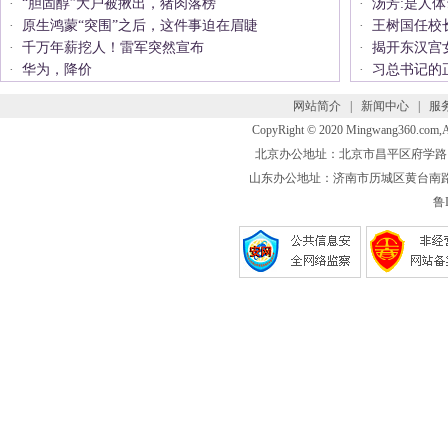
·
“胆固醇”大户被揪出，猪肉落榜
·
汤芳:是人
·
原生鸿蒙“突围”之后，这件事迫在眉睫
·
王树国任校
·
千万年薪挖人！雷军突然宣布
·
揭开东汉宫
·
华为，降价
·
习总书记的
网站简介
|
新闻中心
|
服
CopyRight © 2020 Mingwang360.com
北京办公地址：北京市昌平区府学路 联系电话
山东办公地址：济南市历城区黄台南路 联系电话
鲁I