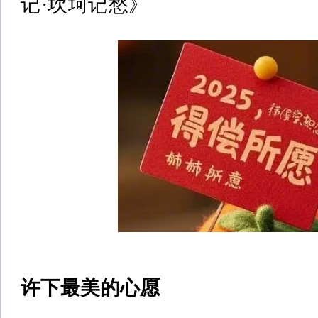
记·坎坷记愁》
许下最美的心愿