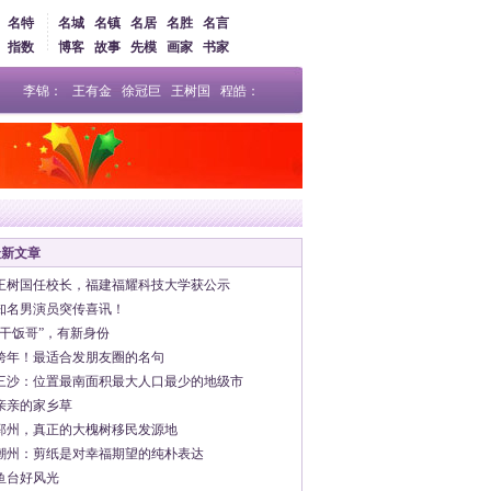
名特
名城
名镇
名居
名胜
名言
指数
博客
故事
先模
画家
书家
李锦：
王有金
徐冠巨
王树国
程皓：
最新文章
王树国任校长，福建福耀科技大学获公示
知名男演员突传喜讯！
“干饭哥”，有新身份
跨年！最适合发朋友圈的名句
三沙：位置最南面积最大人口最少的地级市
亲亲的家乡草
邳州，真正的大槐树移民发源地
潮州：剪纸是对幸福期望的纯朴表达
鱼台好风光