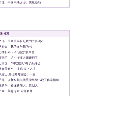
印江：中国书法之乡、佛教圣地
精彩推荐
李锦：国企董事长是我的主要读者
王有金：我的文与我的书
已经听到BBA“崩盘”的声音！
徐冠巨：这个浙江大佬赚翻了
王树国：“网红校长”有了新身份
济南最高空中连廊 云上之境
峨眉山:集雄秀奇幽险于一身
明德：省新兴领域优秀党组织书记工作室揭牌
陈新华：资深新闻人、策划人
卢政：美育专家 齐鲁名师