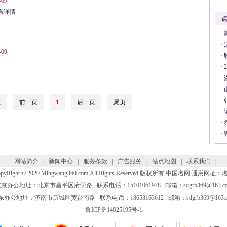
09
看详情
·
·
09
·
·
·
·
·
页
前一页
1
后一页
尾页
·
·
·
网站简介
|
新闻中心
|
服务条款
|
广告服务
|
站点地图
|
联系我们
|
pyRight © 2020 Mingwang360.com,All Rights Reserved 版权所有
中国名网
通用网址：
京办公地址：北京市昌平区府学路 联系电话：15101061978 邮箱：sdgrb369@163.c
东办公地址：济南市历城区黄台南路 联系电话：18653163612 邮箱：sdgrb369@163.c
鲁ICP备14025195号-1