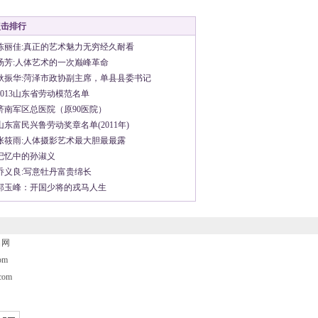
点击排行
陈丽佳:真正的艺术魅力无穷经久耐看
汤芳:人体艺术的一次巅峰革命
耿振华:菏泽市政协副主席，单县县委书记
2013山东省劳动模范名单
济南军区总医院（原90医院）
山东富民兴鲁劳动奖章名单(2011年)
张筱雨:人体摄影艺术最大胆最最露
记忆中的孙淑义
乔义良:写意牡丹富贵绵长
郭玉峰：开国少将的戎马人生
名网
om
om