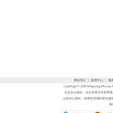
网站简介
|
新闻中心
|
服
CopyRight © 2020 Mingwang360.com
北京办公地址：北京市昌平区府学路 联系电话
山东办公地址：济南市历城区黄台南路 联系电话
鲁I