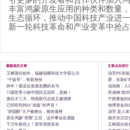
丰富鸿蒙原生应用的种类和数量
生态循环，推动中国科技产业进
新一轮科技革命和产业变革中抢
最新相关文章
文章点击排行
·
王树国任校长，福建福耀科技大学获公示
·
汤芳PK张
·
“干饭哥”，有新身份
·
爱，在新矿
·
跨年！最适合发朋友圈的名句
·
汤加丽：人
·
73届世界小姐中国区总冠军，是她！
·
芮成钢:曾
·
接任才三天，韩国新代总统又被调查
·
宁跟要饭的
·
已经听到BBA“崩盘”的声音！
·
地博资金担
·
“胆固醇”大户被揪出，猪肉落榜
·
汤芳:是人
·
原生鸿蒙“突围”之后，这件事迫在眉睫
·
揭开东汉宫
·
千万年薪挖人！雷军突然宣布
·
王树国任校