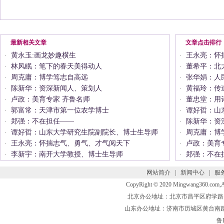
最新相关文章
文章点击排行
·
黄永玉:画龙妙趣横生
·
王永亮：怀
·
林风眠：笔下的春天美得动人
·
董希平：北
·
周克庸：博学笃志自高远
·
张华娟：人
·
陈新华：资深新闻人、策划人
·
黄福玲：传
·
卢政：美育专家 齐鲁名师
·
董忠堂：用
·
郭富常：天津市第一位农学博士
·
谭好哲：山
·
郑强：不在担任——
·
陈新华：资
·
谭好哲：山东大学研究生院副院长、博士生导师
·
周克庸：博
·
王永亮：怀揣志气、勇气、才气阅天下
·
卢政：美育
·
李新宇：南开大学教授、博士生导师
·
郑强：不在
网站简介
|
新闻中心
|
服
CopyRight © 2020 Mingwang360.com
北京办公地址：北京市昌平区府学路 联系电话
山东办公地址：济南市历城区黄台南路 联系电话
鲁I